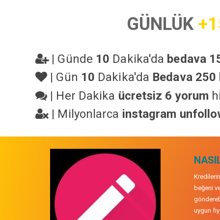
GÜNLÜK
+1
|
Günde
10
Dakika'da
bedava 15
|
Gün
10
Dakika'da
Bedava 250 
|
Her Dakika
ücretsiz 6 yorum
hi
|
Milyonlarca
instagram unfoll
NASIL
Kredileri
beğeni ve
gönderebi
uygun fiya