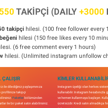
550
TAKİPÇİ (DAILY
+3000
0 takipçi
hilesi. (100 free follower every
beğeni
hilesi (150 free likes every 10 min
lesi. (6 free comment every 1 hours)
ow
hilesi. (Unlimited instagram unfollow c
 ÇALIŞIR
KIMLER KULLANABILI
niz ile dilediğiniz paylaşımınıza
Instagram üyeliği olan herkes siste
 profilinize takipçi
kullanabilir. Instagram hesabınızla g
lirsiniz.
Paketler
bölümünden
ve hemen kullanmaya başlayın. Kull
tlar ile bir paket satın alabilirsiniz.
ücretsizdir. Kredi satın almadıkça hi