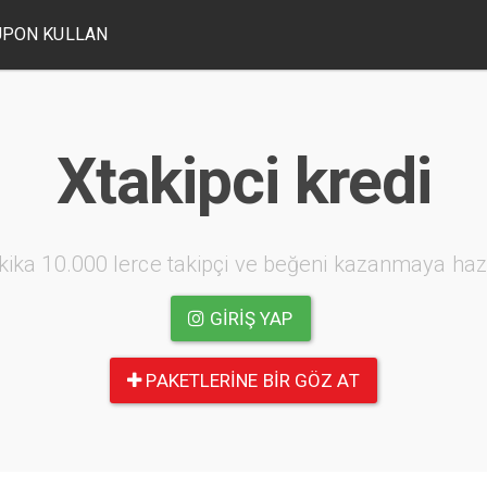
UPON KULLAN
Xtakipci kredi
kika 10.000 lerce takipçi ve beğeni kazanmaya haz
GIRIŞ YAP
PAKETLERINE BIR GÖZ AT