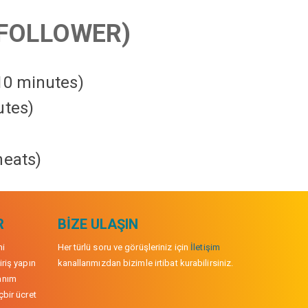
FOLLOWER)
 10 minutes)
utes)
heats
)
R
BIZE ULAŞIN
mi
Her türlü soru ve görüşleriniz için
İletişim
iriş yapın
kanallarımızdan bizimle irtibat kurabilirsiniz.
anım
çbir ücret