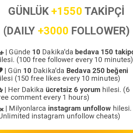
GÜNLÜK
+1550
TAKİPÇİ
(DAILY
+3000
FOLLOWER)
|
Günde
10
Dakika'da
bedava 150 takip
ilesi. (100 free follower every 10 minutes
|
Gün
10
Dakika'da
Bedava 250 beğeni
ilesi (150 free likes every 10 minutes)
|
Her Dakika
ücretsiz 6 yorum
hilesi. (6
ree comment every 1 hours)
|
Milyonlarca
instagram unfollow
hilesi.
Unlimited instagram unfollow cheats
)