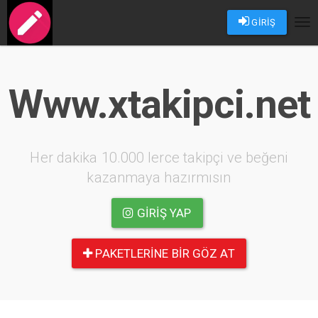
GİRİŞ
Tog
nav
Www.xtakipci.net
Her dakika 10.000 lerce takipçi ve beğeni
kazanmaya hazırmısın
GIRIŞ YAP
PAKETLERINE BIR GÖZ AT