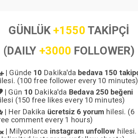
GÜNLÜK
+1550
TAKİPÇİ
(DAILY
+3000
FOLLOWER)
|
Günde
10
Dakika'da
bedava 150 takip
ilesi. (100 free follower every 10 minutes
|
Gün
10
Dakika'da
Bedava 250 beğeni
ilesi (150 free likes every 10 minutes)
|
Her Dakika
ücretsiz 6 yorum
hilesi. (6
ree comment every 1 hours)
|
Milyonlarca
instagram unfollow
hilesi.