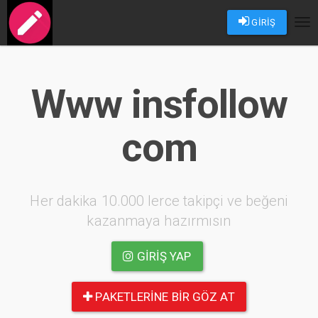
GİRİŞ
Tog
nav
Www insfollow
com
Her dakika 10.000 lerce takipçi ve beğeni
kazanmaya hazırmısın
GIRIŞ YAP
PAKETLERINE BIR GÖZ AT