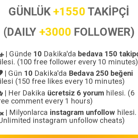
GÜNLÜK
+1550
TAKİPÇİ
(DAILY
+3000
FOLLOWER)
|
Günde
10
Dakika'da
bedava 150 takip
ilesi. (100 free follower every 10 minutes
|
Gün
10
Dakika'da
Bedava 250 beğeni
ilesi (150 free likes every 10 minutes)
|
Her Dakika
ücretsiz 6 yorum
hilesi. (6
ree comment every 1 hours)
|
Milyonlarca
instagram unfollow
hilesi.
Unlimited instagram unfollow cheats
)