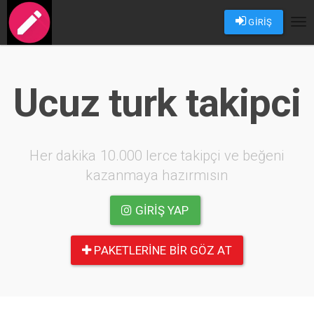
GİRİŞ
Tog
nav
Ucuz turk takipci
Her dakika 10.000 lerce takipçi ve beğeni
kazanmaya hazırmısın
GIRIŞ YAP
PAKETLERINE BIR GÖZ AT