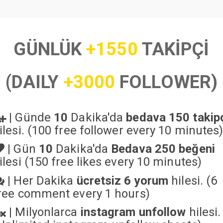
GÜNLÜK
+1550
TAKİPÇİ
(DAILY
+3000
FOLLOWER)
|
Günde
10
Dakika'da
bedava 150 takip
ilesi. (100 free follower every 10 minutes
|
Gün
10
Dakika'da
Bedava 250 beğeni
ilesi (150 free likes every 10 minutes)
|
Her Dakika
ücretsiz 6 yorum
hilesi. (6
ree comment every 1 hours)
|
Milyonlarca
instagram unfollow
hilesi.