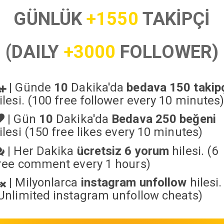
GÜNLÜK
+1550
TAKİPÇİ
(DAILY
+3000
FOLLOWER)
|
Günde
10
Dakika'da
bedava 150 takip
ilesi. (100 free follower every 10 minutes
|
Gün
10
Dakika'da
Bedava 250 beğeni
ilesi (150 free likes every 10 minutes)
|
Her Dakika
ücretsiz 6 yorum
hilesi. (6
ree comment every 1 hours)
|
Milyonlarca
instagram unfollow
hilesi.
Unlimited instagram unfollow cheats
)