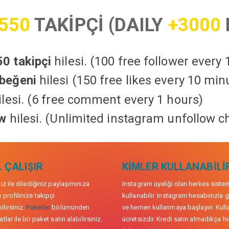
550
TAKİPÇİ (DAILY
+3000
0 takipçi
hilesi. (100 free follower every
beğeni
hilesi (150 free likes every 10 min
lesi. (6 free comment every 1 hours)
ow
hilesi. (Unlimited instagram unfollow c
 ÇALIŞIR
KIMLER KULLANABILI
niz ile dilediğiniz paylaşımınıza
Instagram üyeliği olan herkes siste
 profilinize takipçi
kullanabilir. Instagram hesabınızla g
lirsiniz.
Paketler
bölümünden
ve hemen kullanmaya başlayın. Kull
tlar ile bir paket satın alabilirsiniz.
ücretsizdir. Kredi satın almadıkça hi