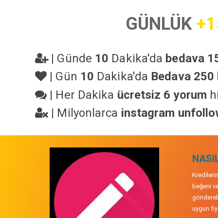
GÜNLÜK
+1
|
Günde
10
Dakika'da
bedava 15
|
Gün
10
Dakika'da
Bedava 250 
|
Her Dakika
ücretsiz 6 yorum
hi
|
Milyonlarca
instagram unfoll
NASIL
Kredileri
beğeni ve
gönderebi
uygun fiya