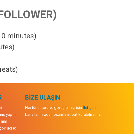
FOLLOWER)
 10 minutes)
utes)
heats
)
R
BIZE ULAŞIN
mi
Her türlü soru ve görüşleriniz için
İletişim
iriş yapın
kanallarımızdan bizimle irtibat kurabilirsiniz.
anım
çbir ücret