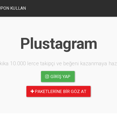
UPON KULLAN
Plustagram
kika 10.000 lerce takipçi ve beğeni kazanmaya haz
GIRIŞ YAP
PAKETLERINE BIR GÖZ AT