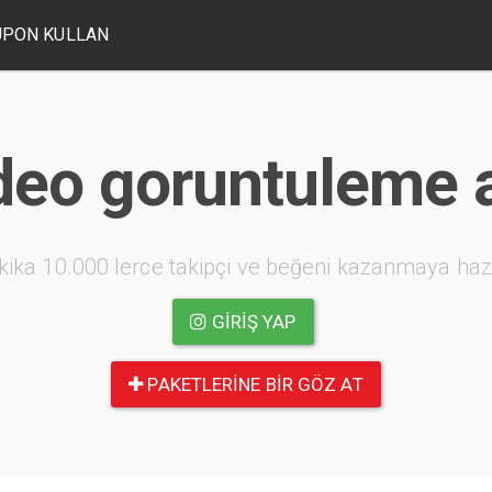
UPON KULLAN
deo goruntuleme ar
kika 10.000 lerce takipçi ve beğeni kazanmaya haz
GIRIŞ YAP
PAKETLERINE BIR GÖZ AT