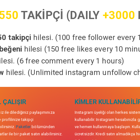
550
TAKİPÇİ (DAILY
+3000
0 takipçi
hilesi. (100 free follower every
beğeni
hilesi (150 free likes every 10 min
lesi. (6 free comment every 1 hours)
ow
hilesi. (Unlimited instagram unfollow c
 ÇALIŞIR
KIMLER KULLANABILI
niz ile dilediğiniz paylaşımınıza
Instagram üyeliği olan herkes siste
 profilinize takipçi
kullanabilir. Instagram hesabınızla g
lirsiniz.
Paketler
bölümünden
ve hemen kullanmaya başlayın. Kull
tlar ile bir paket satın alabilirsiniz.
ücretsizdir. Kredi satın almadıkça hi