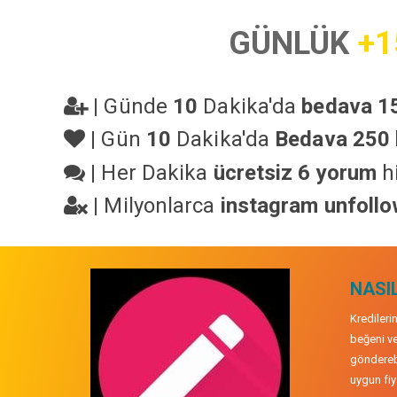
GÜNLÜK
+1
|
Günde
10
Dakika'da
bedava 15
|
Gün
10
Dakika'da
Bedava 250 
|
Her Dakika
ücretsiz 6 yorum
hi
|
Milyonlarca
instagram unfoll
NASIL
Kredileri
beğeni ve
gönderebi
uygun fiya