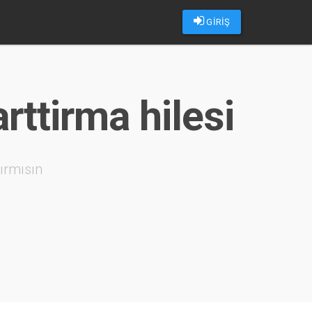
GİRİŞ
ttirma hilesi
ırmısın