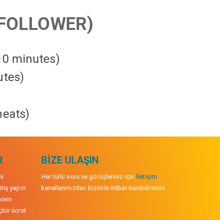
FOLLOWER)
 10 minutes)
utes)
heats
)
R
BIZE ULAŞIN
mi
Her türlü soru ve görüşleriniz için
İletişim
iriş yapın
kanallarımızdan bizimle irtibat kurabilirsiniz.
anım
çbir ücret