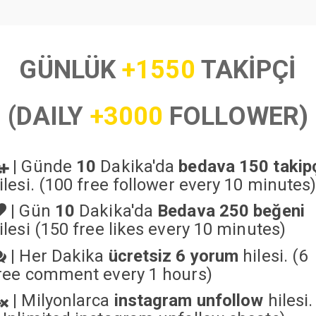
GÜNLÜK
+1550
TAKİPÇİ
(DAILY
+3000
FOLLOWER)
|
Günde
10
Dakika'da
bedava 150 takip
ilesi. (100 free follower every 10 minutes
|
Gün
10
Dakika'da
Bedava 250 beğeni
ilesi (150 free likes every 10 minutes)
|
Her Dakika
ücretsiz 6 yorum
hilesi. (6
ree comment every 1 hours)
|
Milyonlarca
instagram unfollow
hilesi.