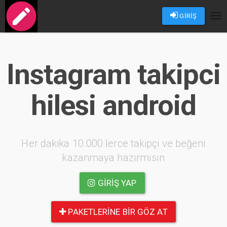
GİRİŞ
Tog
nav
Instagram takipci
hilesi android
Her dakika 10.000 lerce takipçi ve beğeni
kazanmaya hazırmısın
GIRIŞ YAP
PAKETLERINE BIR GÖZ AT