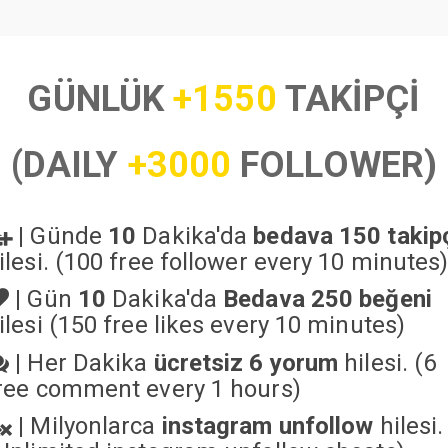
GÜNLÜK
+1550
TAKİPÇİ
(DAILY
+3000
FOLLOWER)
|
Günde
10
Dakika'da
bedava 150 takip
ilesi. (100 free follower every 10 minutes
|
Gün
10
Dakika'da
Bedava 250 beğeni
ilesi (150 free likes every 10 minutes)
|
Her Dakika
ücretsiz 6 yorum
hilesi. (6
ree comment every 1 hours)
|
Milyonlarca
instagram unfollow
hilesi.