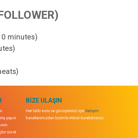
FOLLOWER)
 10 minutes)
utes)
heats
)
R
BIZE ULAŞIN
mi
Her türlü soru ve görüşleriniz için
İletişim
iriş yapın
kanallarımızdan bizimle irtibat kurabilirsiniz.
anım
çbir ücret