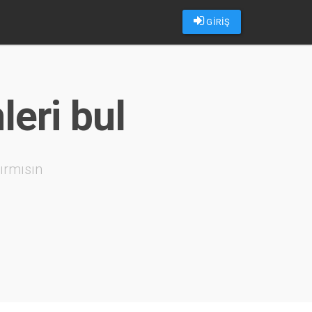
GİRİŞ
eri bul
ırmısın