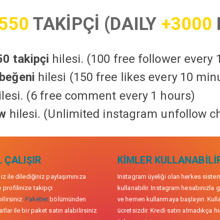
550
TAKİPÇİ (DAILY
+3000
0 takipçi
hilesi. (100 free follower every
beğeni
hilesi (150 free likes every 10 min
lesi. (6 free comment every 1 hours)
ow
hilesi. (Unlimited instagram unfollow c
 ÇALIŞIR
KIMLER KULLANABILI
niz ile dilediğiniz paylaşımınıza
Instagram üyeliği olan herkes siste
 profilinize takipçi
kullanabilir. Instagram hesabınızla g
lirsiniz.
Paketler
bölümünden
ve hemen kullanmaya başlayın. Kull
tlar ile bir paket satın alabilirsiniz.
ücretsizdir. Kredi satın almadıkça hi