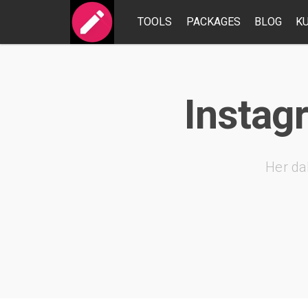
TOOLS
PACKAGES
BLOG
K
Instag
Her da