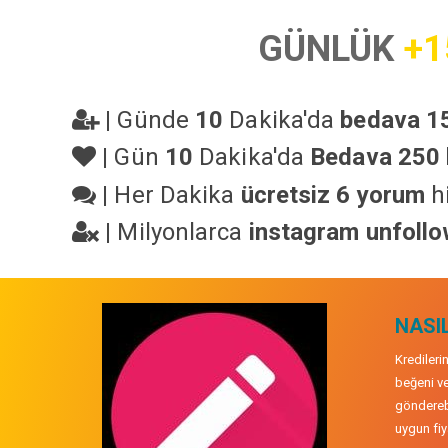
GÜNLÜK
+1
|
Günde
10
Dakika'da
bedava 15
|
Gün
10
Dakika'da
Bedava 250 
|
Her Dakika
ücretsiz 6 yorum
hi
|
Milyonlarca
instagram unfoll
NASIL
Kredileri
beğeni ve
gönderebi
uygun fiya