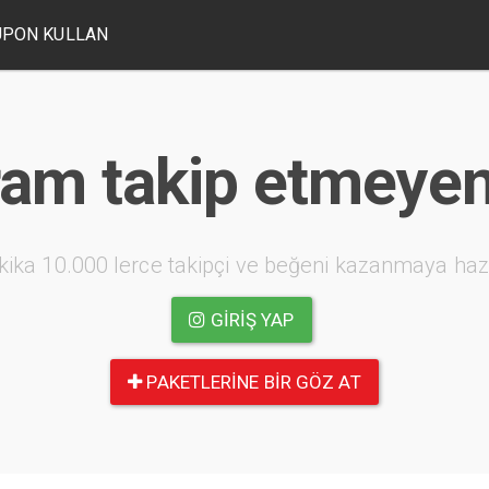
UPON KULLAN
ram takip etmeyenl
kika 10.000 lerce takipçi ve beğeni kazanmaya haz
GIRIŞ YAP
PAKETLERINE BIR GÖZ AT