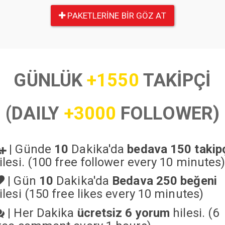
PAKETLERINE BIR GÖZ AT
GÜNLÜK
+1550
TAKİPÇİ
(DAILY
+3000
FOLLOWER)
|
Günde
10
Dakika'da
bedava 150 takip
ilesi. (100 free follower every 10 minutes
|
Gün
10
Dakika'da
Bedava 250 beğeni
ilesi (150 free likes every 10 minutes)
|
Her Dakika
ücretsiz 6 yorum
hilesi. (6