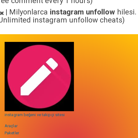
ree comment every 1 hours)
|
Milyonlarca
instagram unfollow
hilesi.
Unlimited instagram unfollow cheats
)
instagram beğeni ve takipçi sitesi
Araçlar
Paketler