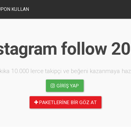
UPON KULLAN
stagram follow 2
kika 10.000 lerce takipçi ve beğeni kazanmaya haz
GIRIŞ YAP
PAKETLERINE BIR GÖZ AT