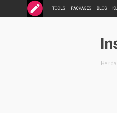
TOOLS
PACKAGES
BLOG
K
In
Her da