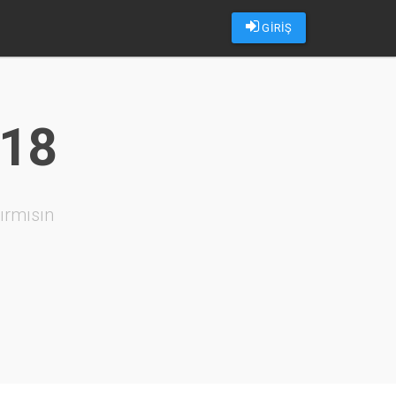
GİRİŞ
018
ırmısın