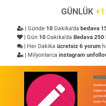
GÜNLÜK
+1
|
Günde
10
Dakika'da
bedava 15
|
Gün
10
Dakika'da
Bedava 250 
|
Her Dakika
ücretsiz 6 yorum
hi
|
Milyonlarca
instagram unfoll
NASIL
Kredileri
beğeni ve
gönderebi
uygun fiya