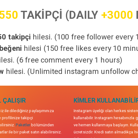
550
TAKİPÇİ (DAILY
+3000
0 takipçi
hilesi. (100 free follower every
beğeni
hilesi (150 free likes every 10 min
lesi. (6 free comment every 1 hours)
ow
hilesi. (Unlimited instagram unfollow c
 ÇALIŞIR
KIMLER KULLANABILI
niz ile dilediğiniz paylaşımınıza
Instagram üyeliği olan herkes siste
 profilinize takipçi
kullanabilir. Instagram hesabınızla g
lirsiniz.
Paketler
bölümünden
ve hemen kullanmaya başlayın. Kull
tlar ile bir paket satın alabilirsiniz.
ücretsizdir. Kredi satın almadıkça hi