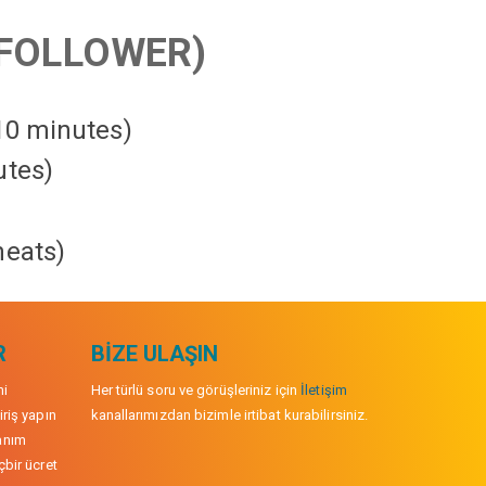
FOLLOWER)
 10 minutes)
utes)
heats
)
R
BIZE ULAŞIN
mi
Her türlü soru ve görüşleriniz için
İletişim
iriş yapın
kanallarımızdan bizimle irtibat kurabilirsiniz.
anım
çbir ücret