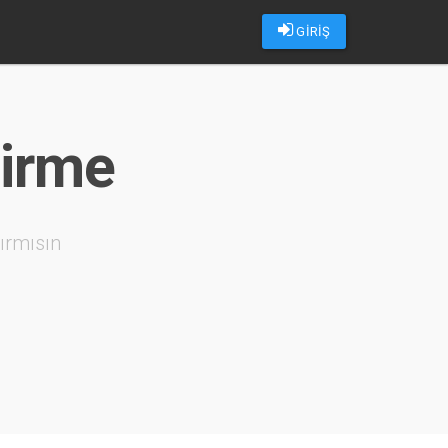
GİRİŞ
dirme
ırmısın