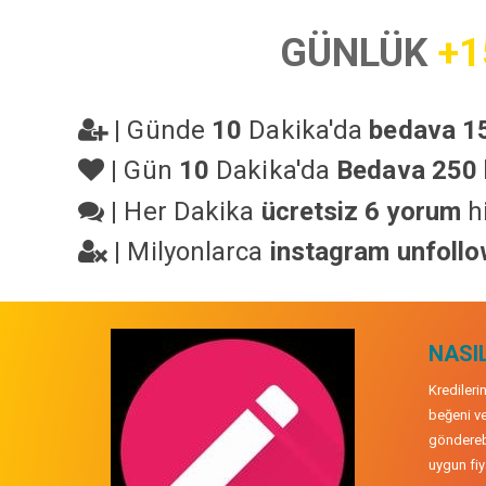
GÜNLÜK
+1
|
Günde
10
Dakika'da
bedava 15
|
Gün
10
Dakika'da
Bedava 250 
|
Her Dakika
ücretsiz 6 yorum
hi
|
Milyonlarca
instagram unfoll
NASIL
Kredileri
beğeni ve
gönderebi
uygun fiya