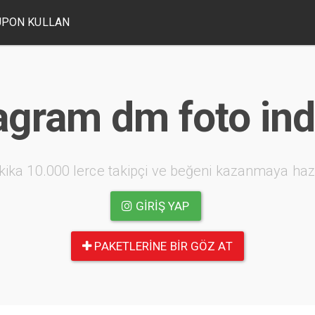
UPON KULLAN
agram dm foto in
kika 10.000 lerce takipçi ve beğeni kazanmaya haz
GIRIŞ YAP
PAKETLERINE BIR GÖZ AT