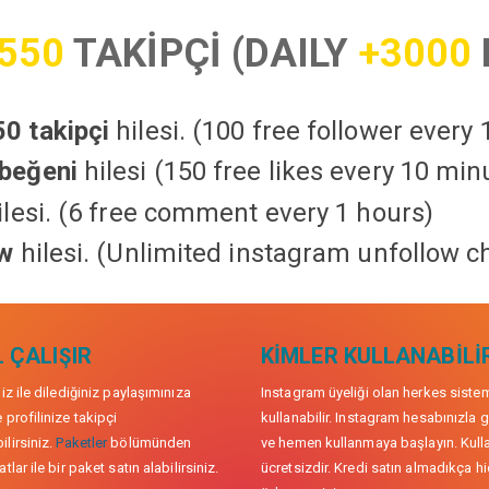
550
TAKİPÇİ (DAILY
+3000
0 takipçi
hilesi. (100 free follower every
beğeni
hilesi (150 free likes every 10 min
lesi. (6 free comment every 1 hours)
ow
hilesi. (Unlimited instagram unfollow c
 ÇALIŞIR
KIMLER KULLANABILI
niz ile dilediğiniz paylaşımınıza
Instagram üyeliği olan herkes siste
 profilinize takipçi
kullanabilir. Instagram hesabınızla g
lirsiniz.
Paketler
bölümünden
ve hemen kullanmaya başlayın. Kull
tlar ile bir paket satın alabilirsiniz.
ücretsizdir. Kredi satın almadıkça hi