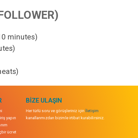
FOLLOWER)
 10 minutes)
utes)
heats
)
R
BIZE ULAŞIN
mi
Her türlü soru ve görüşleriniz için
İletişim
iriş yapın
kanallarımızdan bizimle irtibat kurabilirsiniz.
anım
çbir ücret