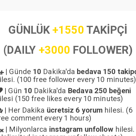
GÜNLÜK
+1550
TAKİPÇİ
(DAILY
+3000
FOLLOWER)
|
Günde
10
Dakika'da
bedava 150 takip
ilesi. (100 free follower every 10 minutes
|
Gün
10
Dakika'da
Bedava 250 beğeni
ilesi (150 free likes every 10 minutes)
|
Her Dakika
ücretsiz 6 yorum
hilesi. (6
ree comment every 1 hours)
|
Milyonlarca
instagram unfollow
hilesi.