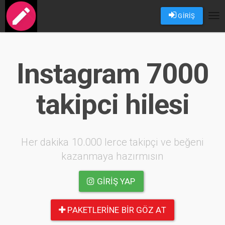
GİRİŞ
Tog
nav
Instagram 7000
takipci hilesi
Her dakika 10.000 lerce takipçi ve beğeni
kazanmaya hazırmısın
GIRIŞ YAP
PAKETLERINE BIR GÖZ AT