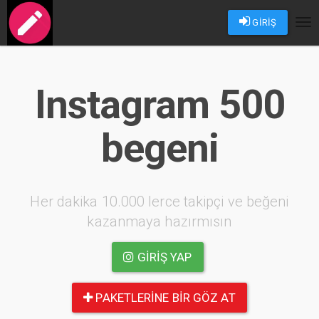
GİRİŞ
Tog
nav
Instagram 500
begeni
Her dakika 10.000 lerce takipçi ve beğeni
kazanmaya hazırmısın
GIRIŞ YAP
PAKETLERINE BIR GÖZ AT