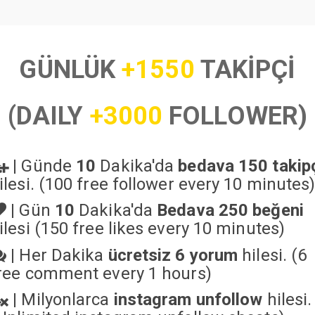
GÜNLÜK
+1550
TAKİPÇİ
(DAILY
+3000
FOLLOWER)
|
Günde
10
Dakika'da
bedava 150 takip
ilesi. (100 free follower every 10 minutes
|
Gün
10
Dakika'da
Bedava 250 beğeni
ilesi (150 free likes every 10 minutes)
|
Her Dakika
ücretsiz 6 yorum
hilesi. (6
ree comment every 1 hours)
|
Milyonlarca
instagram unfollow
hilesi.