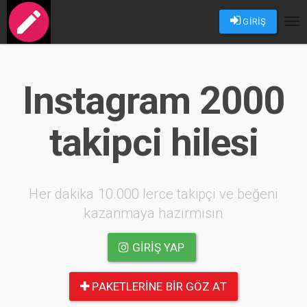
GİRİŞ
Tog
nav
Instagram 2000
takipci hilesi
Her dakika 10.000 lerce takipçi ve beğeni
kazanmaya hazırmısın
GIRIŞ YAP
PAKETLERINE BIR GÖZ AT