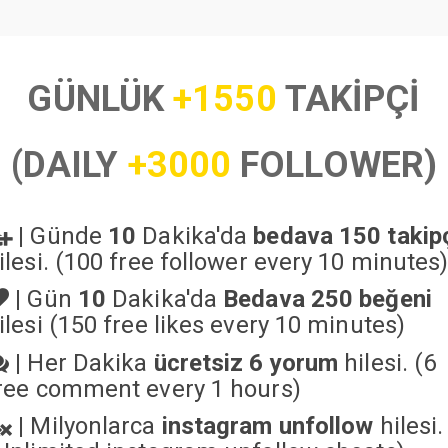
GÜNLÜK
+1550
TAKİPÇİ
(DAILY
+3000
FOLLOWER)
|
Günde
10
Dakika'da
bedava 150 takip
ilesi. (100 free follower every 10 minutes
|
Gün
10
Dakika'da
Bedava 250 beğeni
ilesi (150 free likes every 10 minutes)
|
Her Dakika
ücretsiz 6 yorum
hilesi. (6
ree comment every 1 hours)
|
Milyonlarca
instagram unfollow
hilesi.