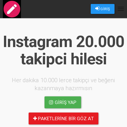
GİRİŞ
Tog
nav
Instagram 20.000
takipci hilesi
Her dakika 10.000 lerce takipçi ve beğeni
kazanmaya hazırmısın
GIRIŞ YAP
PAKETLERINE BIR GÖZ AT