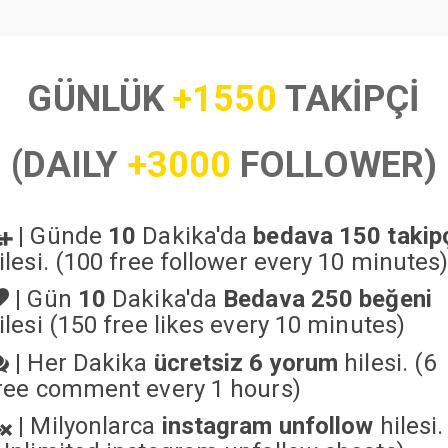
GÜNLÜK
+1550
TAKİPÇİ
(DAILY
+3000
FOLLOWER)
|
Günde
10
Dakika'da
bedava 150 takip
ilesi. (100 free follower every 10 minutes
|
Gün
10
Dakika'da
Bedava 250 beğeni
ilesi (150 free likes every 10 minutes)
|
Her Dakika
ücretsiz 6 yorum
hilesi. (6
ree comment every 1 hours)
|
Milyonlarca
instagram unfollow
hilesi.