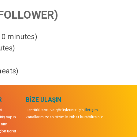
FOLLOWER)
 10 minutes)
utes)
heats
)
R
BIZE ULAŞIN
mi
Her türlü soru ve görüşleriniz için
İletişim
iriş yapın
kanallarımızdan bizimle irtibat kurabilirsiniz.
anım
çbir ücret