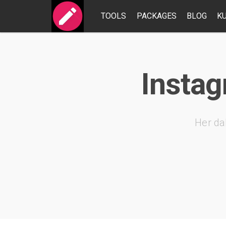
TOOLS
PACKAGES
BLOG
K
Instag
Her da