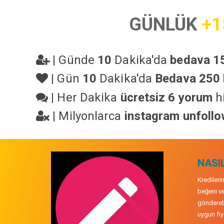
GÜNLÜK
+1
|
Günde
10
Dakika'da
bedava 15
|
Gün
10
Dakika'da
Bedava 250 
|
Her Dakika
ücretsiz 6 yorum
hi
|
Milyonlarca
instagram unfoll
NASIL
Kredileri
beğeni ve
gönderebi
uygun fiya