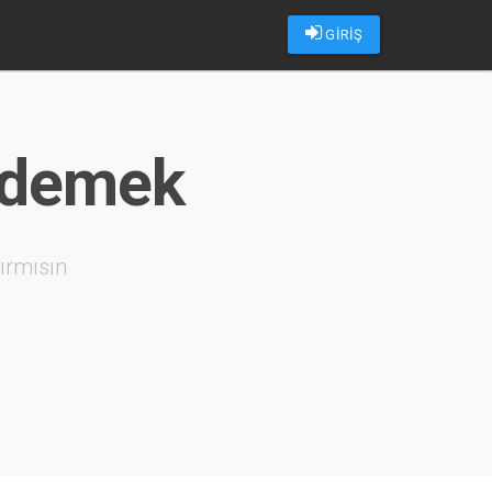
GİRİŞ
e demek
ırmısın