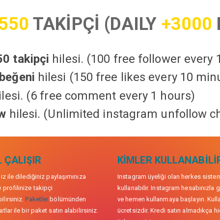
550
TAKİPÇİ (DAILY
+3000
0 takipçi
hilesi. (100 free follower every
beğeni
hilesi (150 free likes every 10 min
lesi. (6 free comment every 1 hours)
ow
hilesi. (Unlimited instagram unfollow c
 ÇALIŞIR
KIMLER KULLANABILI
niz ile dilediğiniz paylaşımınıza
Instagram üyeliği olan herkes siste
 profilinize takipçi
kullanabilir. Instagram hesabınızla g
lirsiniz.
Paketler
bölümünden
ve hemen kullanmaya başlayın. Kull
tlar ile bir paket satın alabilirsiniz.
ücretsizdir. Kredi satın almadıkça hi