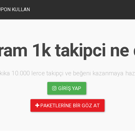
UPON KULLAN
ram 1k takipci n
kika 10.000 lerce takipçi ve beğeni kazanmaya haz
GIRIŞ YAP
PAKETLERINE BIR GÖZ AT