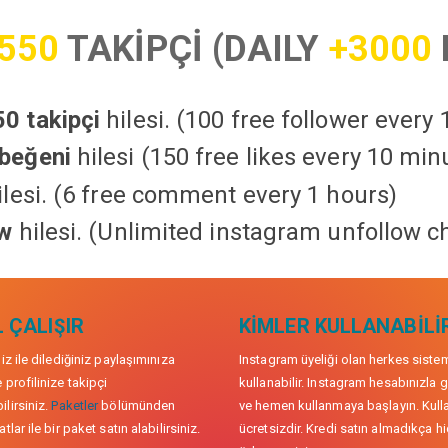
550
TAKİPÇİ (DAILY
+3000
0 takipçi
hilesi. (100 free follower every
beğeni
hilesi (150 free likes every 10 min
lesi. (6 free comment every 1 hours)
ow
hilesi. (Unlimited instagram unfollow c
 ÇALIŞIR
KIMLER KULLANABILI
niz ile dilediğiniz paylaşımınıza
Instagram üyeliği olan herkes siste
 profilinize takipçi
kullanabilir. Instagram hesabınızla g
lirsiniz.
Paketler
bölümünden
ve hemen kullanmaya başlayın. Kull
tlar ile bir paket satın alabilirsiniz.
ücretsizdir. Kredi satın almadıkça hi