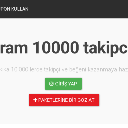
UPON KULLAN
ram 10000 takipci
kika 10.000 lerce takipçi ve beğeni kazanmaya haz
GIRIŞ YAP
PAKETLERINE BIR GÖZ AT