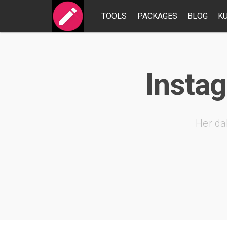
TOOLS
PACKAGES
BLOG
K
Instag
Her da