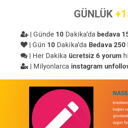
GÜNLÜK
+1
|
Günde
10
Dakika'da
bedava 15
|
Gün
10
Dakika'da
Bedava 250 
|
Her Dakika
ücretsiz 6 yorum
hi
|
Milyonlarca
instagram unfoll
NASIL
Kredileri
beğeni ve
gönderebi
uygun fiya