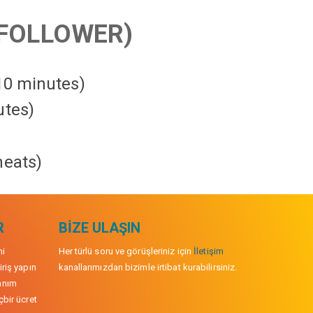
FOLLOWER)
 10 minutes)
utes)
heats
)
R
BIZE ULAŞIN
mi
Her türlü soru ve görüşleriniz için
İletişim
iriş yapın
kanallarımızdan bizimle irtibat kurabilirsiniz.
anım
çbir ücret