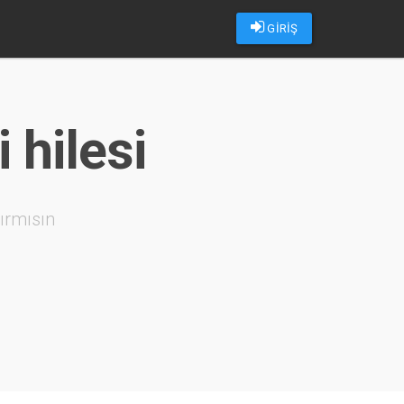
GİRİŞ
 hilesi
ırmısın