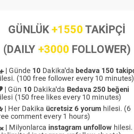
GÜNLÜK
+1550
TAKİPÇİ
(DAILY
+3000
FOLLOWER)
|
Günde
10
Dakika'da
bedava 150 takip
ilesi. (100 free follower every 10 minutes
|
Gün
10
Dakika'da
Bedava 250 beğeni
ilesi (150 free likes every 10 minutes)
|
Her Dakika
ücretsiz 6 yorum
hilesi. (6
ree comment every 1 hours)
|
Milyonlarca
instagram unfollow
hilesi.