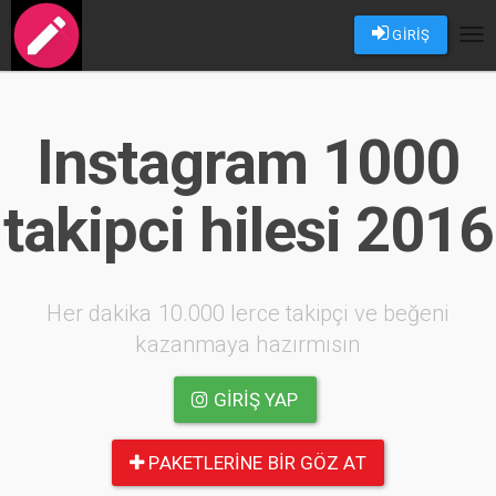
GİRİŞ
Tog
nav
Instagram 1000
takipci hilesi 2016
Her dakika 10.000 lerce takipçi ve beğeni
kazanmaya hazırmısın
GIRIŞ YAP
PAKETLERINE BIR GÖZ AT