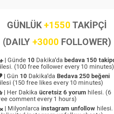
GÜNLÜK
+1550
TAKİPÇİ
(DAILY
+3000
FOLLOWER)
|
Günde
10
Dakika'da
bedava 150 takip
ilesi. (100 free follower every 10 minutes
|
Gün
10
Dakika'da
Bedava 250 beğeni
ilesi (150 free likes every 10 minutes)
|
Her Dakika
ücretsiz 6 yorum
hilesi. (6
ree comment every 1 hours)
|
Milyonlarca
instagram unfollow
hilesi.