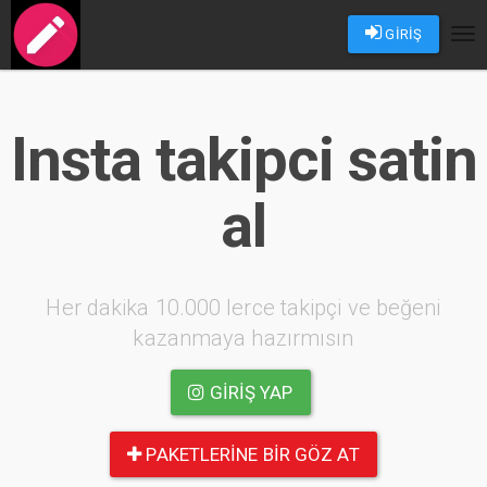
GİRİŞ
Tog
nav
Insta takipci satin
al
Her dakika 10.000 lerce takipçi ve beğeni
kazanmaya hazırmısın
GIRIŞ YAP
PAKETLERINE BIR GÖZ AT