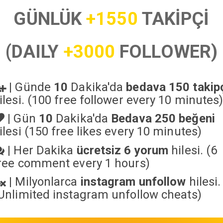
GÜNLÜK
+1550
TAKİPÇİ
(DAILY
+3000
FOLLOWER)
|
Günde
10
Dakika'da
bedava 150 takip
ilesi. (100 free follower every 10 minutes
|
Gün
10
Dakika'da
Bedava 250 beğeni
ilesi (150 free likes every 10 minutes)
|
Her Dakika
ücretsiz 6 yorum
hilesi. (6
ree comment every 1 hours)
|
Milyonlarca
instagram unfollow
hilesi.
Unlimited instagram unfollow cheats
)