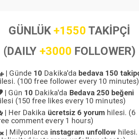
GÜNLÜK
+1550
TAKİPÇİ
(DAILY
+3000
FOLLOWER)
|
Günde
10
Dakika'da
bedava 150 takip
ilesi. (100 free follower every 10 minutes
|
Gün
10
Dakika'da
Bedava 250 beğeni
ilesi (150 free likes every 10 minutes)
|
Her Dakika
ücretsiz 6 yorum
hilesi. (6
ree comment every 1 hours)
|
Milyonlarca
instagram unfollow
hilesi.