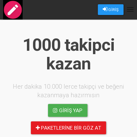
GİRİŞ
Tog
nav
1000 takipci
kazan
Her dakika 10.000 lerce takipçi ve beğeni
kazanmaya hazırmısın
GIRIŞ YAP
PAKETLERINE BIR GÖZ AT